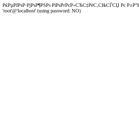
РќРµРІРѕР·РјРѕР¶РЅРѕ РїРѕРґРєР»СЋС‡РёС‚СЊСЃСЏ Рє Р±Р°Р·Р
'root'@'localhost' (using password: NO)