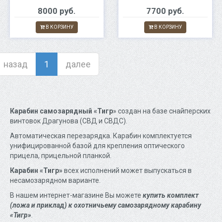
8000 руб.
7700 руб.
В КОРЗИНУ
В КОРЗИНУ
назад
1
далее
Карабин самозарядный «Тигр
» создан на базе снайперских
винтовок Драгунова (СВД и СВДС).
Автоматическая перезарядка. Карабин комплектуется
унифицированной базой для крепления оптического
прицела, прицельной планкой.
Карабин «Тигр»
всех исполнений может выпускаться в
несамозарядном варианте.
В нашем интернет-магазине Вы можете
купить комплект
(ложа и приклад) к охотничьему самозарядному карабину
«Тигр»
.