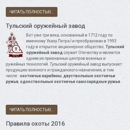
ЧИТАТЬ ПОЛНОСТЬЮ...
Тульский оружейный завод
Вот уже три века, основанный в 1712 году по
именному Указу Петра I и преобразован в 1993
году в открытое акционерное общество,
Тульский
оружейный завод
служит Отечеству и является
одним из признанных центров военных и
ружейных технологий.
Тульский оружейный завод
выпускает
продукцию военного и гражданского назначения, в том
числе:
охотничьи карабины
,
двуствольные охотничьи
ружья
,
одноствольные охотничьи самозарядные ружья
.
ЧИТАТЬ ПОЛНОСТЬЮ...
Правила охоты 2016