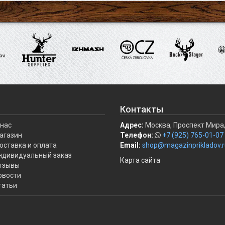
Контакты
 нас
Адрес:
Москва, Проспект Мира,
агазин
Телефон:
+7 (925) 765-01-07
оставка и оплата
Email:
shop@magazinprikladov.r
ндивидуальный заказ
Карта сайта
тзывы
овости
татьи