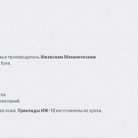
ужье производилось
Ижевским Механическим
 бука.
ла.
пожеланий.
ая ложа.
Приклады ИЖ-12
изготовлены из ореха,