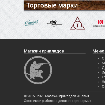
Торговые марки
Магазин прикладов
Меню
О
М
Д
И
О
Н
С
© 2015–2025 Магазин прикладов и цевья
Охотника и рыболова девятая заря кормит.