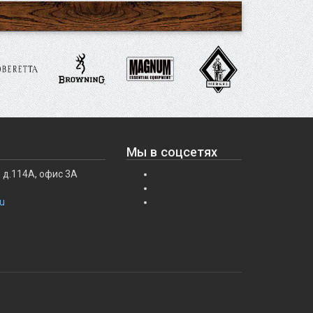
Мы в соцсетях
 д.114А, офис 3А
u