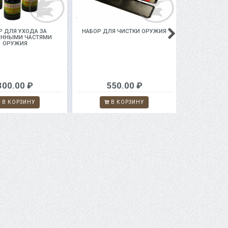
Р ДЛЯ УХОДА ЗА
НАБОР ДЛЯ ЧИСТКИ ОРУЖИЯ
НАБОР ДЛ
ЯННЫМИ ЧАСТЯМИ
ОРУЖИЯ
300.00 ₽
550.00 ₽
60
В КОРЗИНУ
В КОРЗИНУ
В 