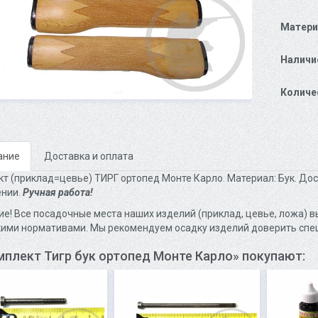
Матери
Наличи
Количе
ание
Доставка и оплата
т (приклад=цевье) ТИРГ ортопед Монте Карло. Материал: Бук. До
нии.
Ручная работа!
е! Все посадочные места наших изделий (приклад, цевье, ложа) вы
ими нормативами. Мы рекомендуем осадку изделий доверить спе
мплект Тигр бук ортопед Монте Карло» покупают: