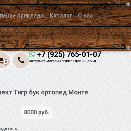
вление приклада
Каталог
О нас
+7 (925) 765-01-07
интернет-магазин прикладов и цевья
0
ект Тигр бук ортопед Монте
о
8000 руб.
одитель: