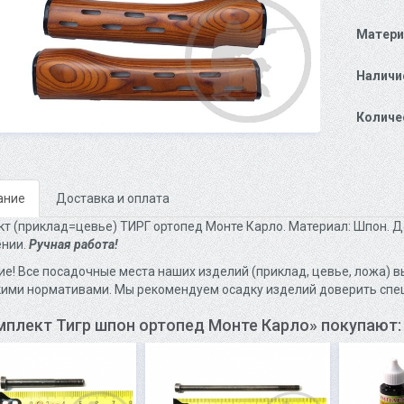
Матери
Наличи
Количе
ание
Доставка и оплата
т (приклад=цевье) ТИРГ ортопед Монте Карло. Материал: Шпон. Д
нии.
Ручная работа!
е! Все посадочные места наших изделий (приклад, цевье, ложа) вы
ими нормативами. Мы рекомендуем осадку изделий доверить спе
мплект Тигр шпон ортопед Монте Карло» покупают: