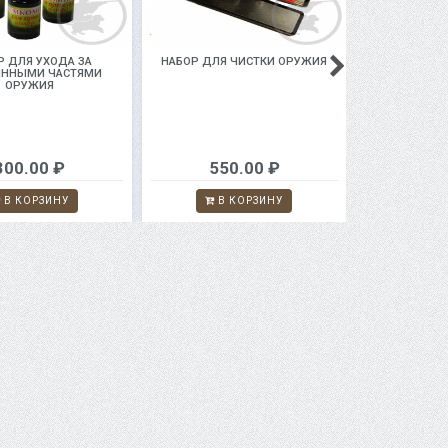
Р ДЛЯ УХОДА ЗА
НАБОР ДЛЯ ЧИСТКИ ОРУЖИЯ
НАБОР ДЛ
ЯННЫМИ ЧАСТЯМИ
ОРУЖИЯ
300.00 ₽
550.00 ₽
60
В КОРЗИНУ
В КОРЗИНУ
В 