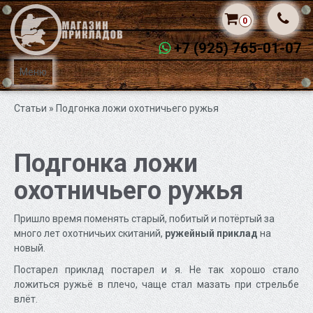
0
+7 (925) 765-01-07
Меню
Статьи
» Подгонка ложи охотничьего ружья
Подгонка ложи
охотничьего ружья
Пришло время поменять старый, побитый и потёртый за
много лет охотничьих скитаний,
ружейный приклад
на
новый.
Постарел приклад постарел и я. Не так хорошо стало
ложиться ружьё в плечо, чаще стал мазать при стрельбе
влёт.