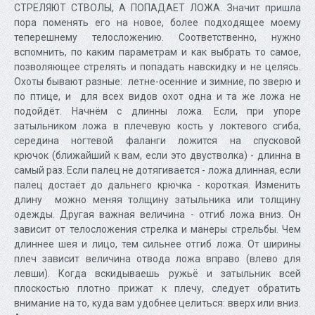
СТРЕЛЯЮТ СТВОЛЫ, А ПОПАДАЕТ ЛОЖА. Значит пришла
пора поменять его на новое, более подходящее моему
теперешнему телосложению. Соответственно, нужно
вспомнить, по каким параметрам и как выбрать то самое,
позволяющее стрелять и попадать навскидку и не целясь.
Охоты бывают разные: летне-осенние и зимние, по зверю и
по птице, и для всех видов охот одна и та же ложа не
подойдёт. Начнём с длинны ложа. Если, при упоре
затыльником ложа в плечевую кость у локтевого сгиба,
середина ногтевой фаланги ложится на
спусковой
крючок
(ближайший к вам, если это двустволка) - длинна в
самый раз. Если палец не дотягивается - ложа длинная, если
палец достаёт до дальнего крючка - короткая. Изменить
длину можно меняя толщину затыльника или толщину
одежды. Другая важная величина - отгиб ложа вниз. Он
зависит от телосложения стрелка и манеры стрельбы. Чем
длиннее шея и лицо, тем сильнее отгиб ложа. От ширины
плеч зависит величина отвода ложа вправо (влево для
левши). Когда вскидываешь ружьё и затыльник всей
плоскостью плотно прижат к плечу, следует обратить
внимание на то, куда вам удобнее целиться: вверх или вниз.