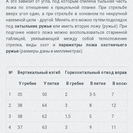
А это зависит от угла, под которым спилена тыльная часть
ложа по отношению к прицельной планке. При стрельбе
вверх угол один, а при стрельбе в основном по некрупной
наземной цели - другой. Менять его можно путём подкладок
под
затыльник ружья
или иметь вторую ложу (ружьё). При
подгонке нового ложа можно воспользоваться старинной
таблицей, увязывающей между собой телосложение
стрелка, виды охот и
параметры ложа охотничьего
ружья
(размеры даны в миллиметрах).
№
Вертикальный изгиб
Горизонтальный отвод вправо
У гребня
У пятки
В гребне
В пятке
В носке
1
35
50
2
3-5
7
2
38
64
3
8
12
3
38
62
1,5
5
7
4
37
63
3
9
11