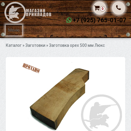
0
+7 (925) 765-01-07
Меню
Каталог
»
Заготовки
» Заготовка орех 500 мм Люкс