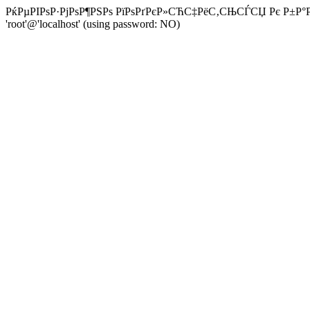
РќРµРІРѕР·РјРѕР¶РЅРѕ РїРѕРґРєР»СЋС‡РёС‚СЊСЃСЏ Рє Р±Р°Р·Р
'root'@'localhost' (using password: NO)