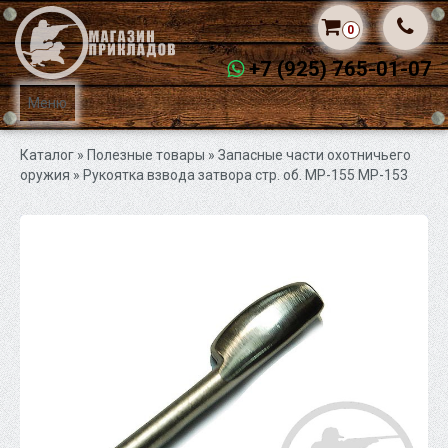
0
+7 (925) 765-01-07
Меню
Каталог
» Полезные товары »
Запасные части охотничьего
оружия
» Рукоятка взвода затвора стр. об. МР-155 МР-153