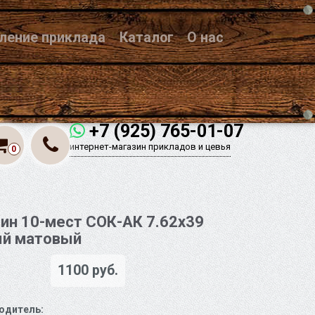
вление приклада
Каталог
О нас
+7 (925) 765-01-07
интернет-магазин прикладов и цевья
0
ин 10-мест СОК-АК 7.62х39
ый матовый
1100 руб.
одитель: