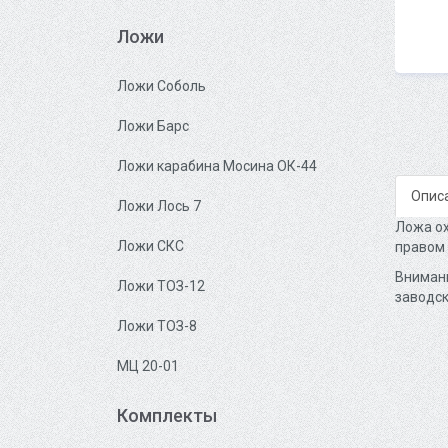
Ложи
Ложи Соболь
Ложи Барс
Ложи карабина Мосина ОК-44
Опис
Ложи Лось 7
Ложа ох
Ложи СКС
правом 
Внимани
Ложи ТОЗ-12
заводск
Ложи ТОЗ-8
МЦ 20-01
Комплекты