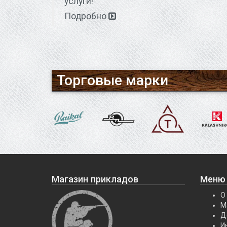
услуги!
Подробно
Торговые марки
Магазин прикладов
Меню
О
М
Д
И