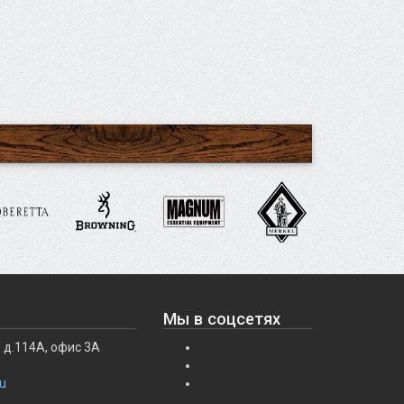
Мы в соцсетях
 д.114А, офис 3А
u