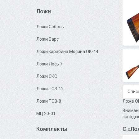
Ложи
Ложи Соболь
Ложи Барс
Ложи карабина Мосина ОК-44
Ложи Лось 7
Ложи СКС
Ложи ТОЗ-12
Опис
Ложе ОП
Ложи ТОЗ-8
Внимани
МЦ 20-01
заводск
С «Ло
Комплекты