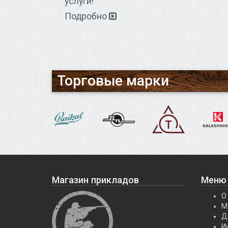
услуги!
Подробно
Торговые марки
Магазин прикладов
Меню
О
М
Д
И