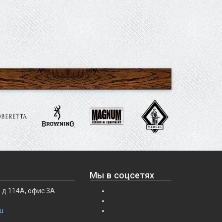
Мы в соцсетях
 д.114А, офис 3А
u