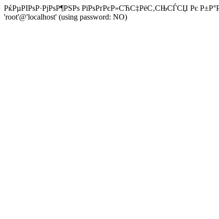
РќРµРІРѕР·РјРѕР¶РЅРѕ РїРѕРґРєР»СЋС‡РёС‚СЊСЃСЏ Рє Р±Р°Р·Р
'root'@'localhost' (using password: NO)