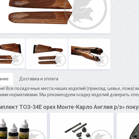
ание
Доставка и оплата
е! Все посадочные места наших изделий (приклад, цевье, ложа) вы
ими нормативами. Мы рекомендуем осадку изделий доверить спе
мплект ТОЗ-34Е орех Монте-Карло Англия р/з» поку